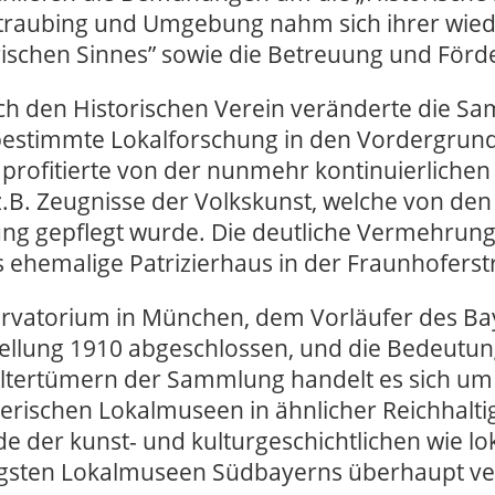
Straubing und Umgebung nahm sich ihrer wied
ischen Sinnes” sowie die Betreuung und För
ch den Historischen Verein veränderte die S
estimmte Lokalforschung in den Vordergrund.
profitierte von der nunmehr kontinuierliche
. Zeugnisse der Volkskunst, welche von den V
g gepflegt wurde. Die deutliche Vermehrung
ehemalige Patrizierhaus in der Fraunhoferst
ervatorium in München, dem Vorläufer des Ba
tellung 1910 abgeschlossen, und die Bedeut
 Altertümern der Sammlung handelt es sich um 
erischen Lokalmuseen in ähnlicher Reichhaltig
de der kunst- und kulturgeschichtlichen wie lo
igsten Lokalmuseen Südbayerns überhaupt ve