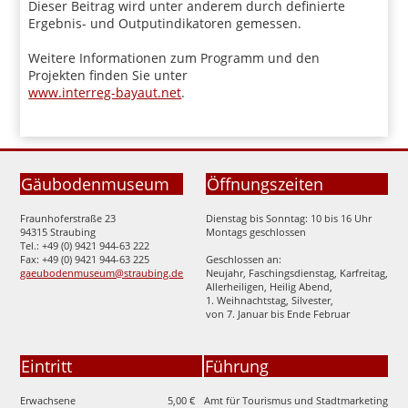
Dieser Beitrag wird unter anderem durch definierte
Ergebnis- und Outputindikatoren gemessen.
Weitere Informationen zum Programm und den
Projekten finden Sie unter
www.interreg-bayaut.net
.
Gäubodenmuseum
Öffnungszeiten
Fraunhoferstraße 23
Dienstag bis Sonntag: 10 bis 16 Uhr
94315 Straubing
Montags geschlossen
Tel.: +49 (0) 9421 944-63 222
Fax: +49 (0) 9421 944-63 225
Geschlossen an:
gaeubodenmuseum@straubing.de
Neujahr, Faschingsdienstag, Karfreitag,
Allerheiligen, Heilig Abend,
1. Weihnachtstag, Silvester,
von 7. Januar bis Ende Februar
Eintritt
Führung
Erwachsene
5,00 €
Amt für Tourismus und Stadtmarketing