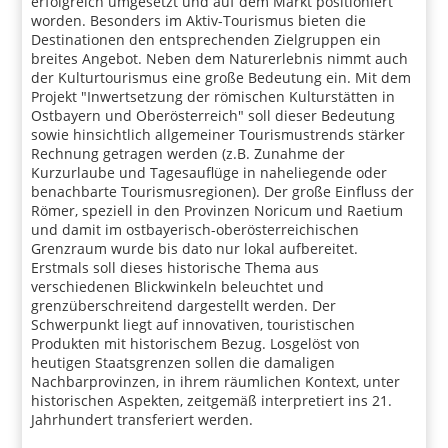
erfolgreich umgesetzt und auf dem Markt positioniert
worden. Besonders im Aktiv-Tourismus bieten die
Destinationen den entsprechenden Zielgruppen ein
breites Angebot. Neben dem Naturerlebnis nimmt auch
der Kulturtourismus eine große Bedeutung ein. Mit dem
Projekt "Inwertsetzung der römischen Kulturstätten in
Ostbayern und Oberösterreich" soll dieser Bedeutung
sowie hinsichtlich allgemeiner Tourismustrends stärker
Rechnung getragen werden (z.B. Zunahme der
Kurzurlaube und Tagesauflüge in naheliegende oder
benachbarte Tourismusregionen). Der große Einfluss der
Römer, speziell in den Provinzen Noricum und Raetium
und damit im ostbayerisch-oberösterreichischen
Grenzraum wurde bis dato nur lokal aufbereitet.
Erstmals soll dieses historische Thema aus
verschiedenen Blickwinkeln beleuchtet und
grenzüberschreitend dargestellt werden. Der
Schwerpunkt liegt auf innovativen, touristischen
Produkten mit historischem Bezug. Losgelöst von
heutigen Staatsgrenzen sollen die damaligen
Nachbarprovinzen, in ihrem räumlichen Kontext, unter
historischen Aspekten, zeitgemäß interpretiert ins 21.
Jahrhundert transferiert werden.