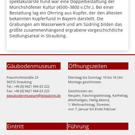
spektakulärste Fund war eine Doppelbestattung der
Münchshöfener Kultur (4500–3800 v.Chr.). Bei einer
Bestattung lag ein Ohrring aus Kupfer, der den ältesten
bekannten Kupferfund in Bayern darstellt. Die
Grabungen am Wasserwerk und am Südring bilden das
größte zusammenhängend ergrabene vorgeschichtliche
Siedlungsareal in Straubing.
Gäubodenmuseum
Öffnungszeiten
Fraunhoferstraße 23
Dienstag bis Sonntag: 10 bis 16 Uhr
94315 Straubing
Montags geschlossen
Tel.: +49 (0) 9421 944-63 222
Fax: +49 (0) 9421 944-63 225
Geschlossen an:
gaeubodenmuseum@straubing.de
Neujahr, Faschingsdienstag, Karfreitag,
Allerheiligen, Heilig Abend,
1. Weihnachtstag, Silvester,
von 7. Januar bis Ende Februar
Eintritt
Führung