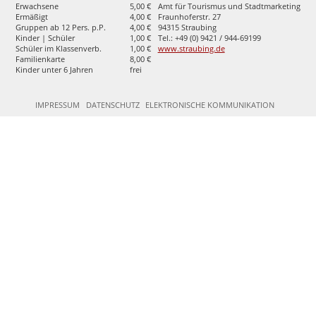
Erwachsene
5,00 €
Amt für Tourismus und Stadtmarketing
Ermäßigt
4,00 €
Fraunhoferstr. 27
Gruppen ab 12 Pers. p.P.
4,00 €
94315 Straubing
Kinder | Schüler
1,00 €
Tel.: +49 (0) 9421 / 944-69199
Schüler im Klassenverb.
1,00 €
www.straubing.de
Familienkarte
8,00 €
Kinder unter 6 Jahren
frei
IMPRESSUM
DATENSCHUTZ
ELEKTRONISCHE KOMMUNIKATION