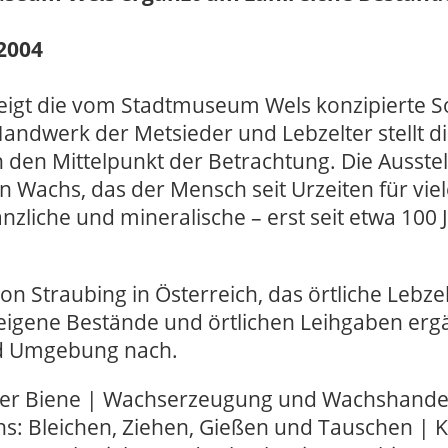
 2004
gt die vom Stadtmuseum Wels konzipierte S
Handwerk der Metsieder und Lebzelter stellt 
in den Mittelpunkt der Betrachtung. Die Auss
en Wachs, das der Mensch seit Urzeiten für vi
anzliche und mineralische – erst seit etwa 10
on Straubing in Österreich, das örtliche Lebz
gene Bestände und örtlichen Leihgaben ergä
nd Umgebung nach.
der Biene | Wachserzeugung und Wachshande
s: Bleichen, Ziehen, Gießen und Tauschen | K