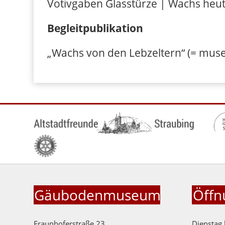
Votivgaben Glasstürze | Wachs heut
Begleitpublikation
„Wachs von den Lebzeltern“ (= muse
Gäubodenmuseum
Öffn
Fraunhoferstraße 23
Dienstag 