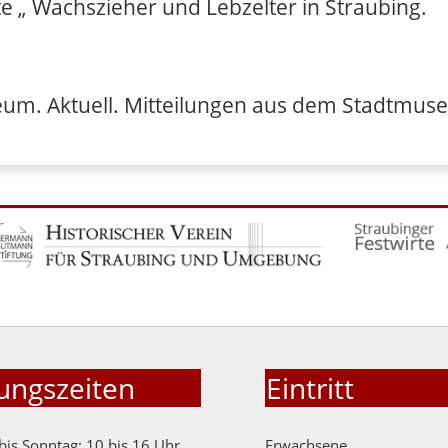
e „ Wachszieher und Lebzelter in Straubing.
um. Aktuell. Mitteilungen aus dem Stadtmuseu
ungszeiten
Eintritt
bis Sonntag: 10 bis 16 Uhr
Erwachsene