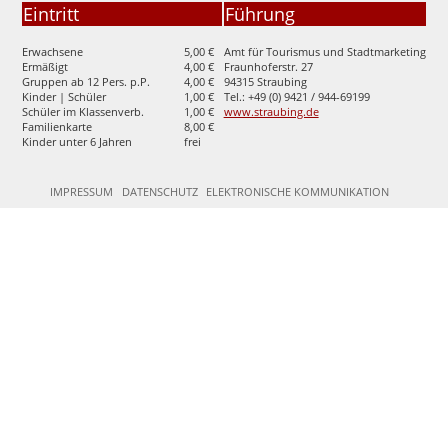
Eintritt
Führung
Erwachsene
5,00 €
Amt für Tourismus und Stadtmarketing
Ermäßigt
4,00 €
Fraunhoferstr. 27
Gruppen ab 12 Pers. p.P.
4,00 €
94315 Straubing
Kinder | Schüler
1,00 €
Tel.: +49 (0) 9421 / 944-69199
Schüler im Klassenverb.
1,00 €
www.straubing.de
Familienkarte
8,00 €
Kinder unter 6 Jahren
frei
IMPRESSUM
DATENSCHUTZ
ELEKTRONISCHE KOMMUNIKATION