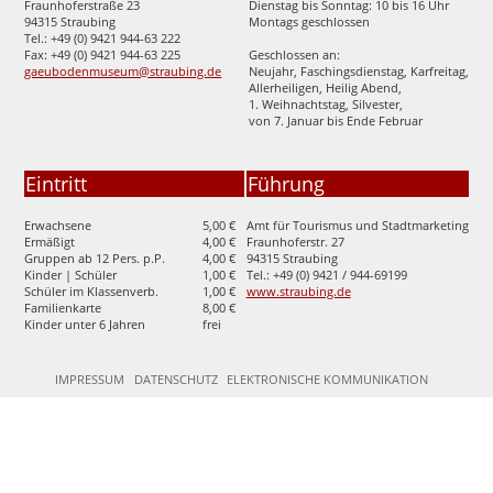
Fraunhoferstraße 23
Dienstag bis Sonntag: 10 bis 16 Uhr
94315 Straubing
Montags geschlossen
Tel.: +49 (0) 9421 944-63 222
Fax: +49 (0) 9421 944-63 225
Geschlossen an:
gaeubodenmuseum@straubing.de
Neujahr, Faschingsdienstag, Karfreitag,
Allerheiligen, Heilig Abend,
1. Weihnachtstag, Silvester,
von 7. Januar bis Ende Februar
Eintritt
Führung
Erwachsene
5,00 €
Amt für Tourismus und Stadtmarketing
Ermäßigt
4,00 €
Fraunhoferstr. 27
Gruppen ab 12 Pers. p.P.
4,00 €
94315 Straubing
Kinder | Schüler
1,00 €
Tel.: +49 (0) 9421 / 944-69199
Schüler im Klassenverb.
1,00 €
www.straubing.de
Familienkarte
8,00 €
Kinder unter 6 Jahren
frei
IMPRESSUM
DATENSCHUTZ
ELEKTRONISCHE KOMMUNIKATION