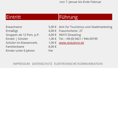
von 7. Januar bis Ende Februar
Eintritt
Führung
Erwachsene
5,00 €
Amt für Tourismus und Stadtmarketing
Ermäßigt
4,00 €
Fraunhoferstr. 27
Gruppen ab 12 Pers. p.P.
4,00 €
94315 Straubing
Kinder | Schüler
1,00 €
Tel.: +49 (0) 9421 / 944-69199
Schüler im Klassenverb.
1,00 €
www.straubing.de
Familienkarte
8,00 €
Kinder unter 6 Jahren
frei
IMPRESSUM
DATENSCHUTZ
ELEKTRONISCHE KOMMUNIKATION